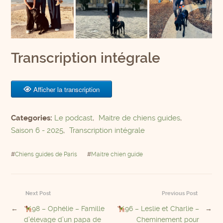
Transcription intégrale
Afficher la transcription
Categories:
Le podcast
,
Maitre de chiens guides
,
Saison 6 - 2025
,
Transcription intégrale
#
Chiens guides de Paris
#
Maitre chien guide
Next Post
Previous Post
←
98 – Ophélie – Famille
96 – Leslie et Charlie –
→
d’élevage d’un papa de
Cheminement pour