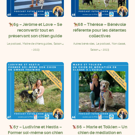
69 – Jérôme et Love – Se
68 – Thérèse – Bénévole
reconvertir tout en
référente pour les détentes
préservant son chien guide
collectives
,
,
,
,
,
Le podcast
Maitre de chiens guides
Saison 4
Autres bénévoles
Le podcast
Non classé
- 2023
Saison 4 - 2023
67 – Ludivine et Hestia –
66 – Marie et Tolkien – Un
Former soi-même son chien
chien de médiation en