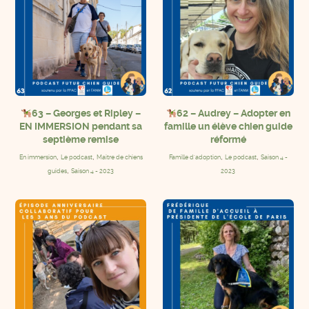
63 – Georges et Ripley –
62 – Audrey – Adopter en
EN IMMERSION pendant sa
famille un élève chien guide
septième remise
réformé
,
,
,
,
En immersion
Le podcast
Maitre de chiens
Famille d'adoption
Le podcast
Saison 4 -
,
guides
Saison 4 - 2023
2023