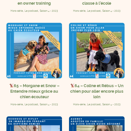
en owner training
classe à l’école
,
,
,
,
Hors-série
Le podcast
Saison 4 - 2023
Hors-série
Le podcast
Saison 4 - 2023
65 – Morgane et Snow –
64 – Coline et Rébus – Un
Entendre mieux grâce au
chien pour aller encore plus
chien écouteur
loin
,
,
,
,
Hors-série
Le podcast
Saison 4 - 2023
Hors-série
Le podcast
Saison 4 - 2023