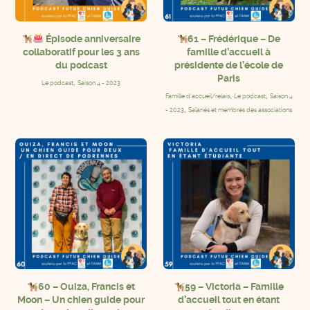
Épisode anniversaire
61 – Frédérique – De
collaboratif pour les 3 ans
famille d’accueil à
du podcast
présidente de l’école de
Paris
,
Le podcast
Saison 4 - 2023
,
,
Famille d'accueil/relais
Le podcast
Saison 4
,
- 2023
Salariés et membres des associations
60 – Ouiza, Francis et
59 – Victoria – Famille
Moon – Un chien guide pour
d’accueil tout en étant