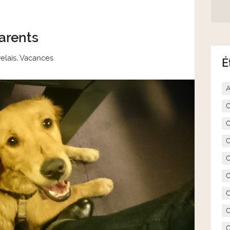
arents
elais
,
Vacances
É
A
C
C
C
C
C
C
C
C