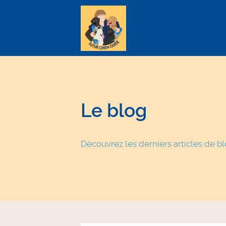
This is a placeholder for your sticky navigation bar. It shou
Le blog
Découvrez les derniers articles de b