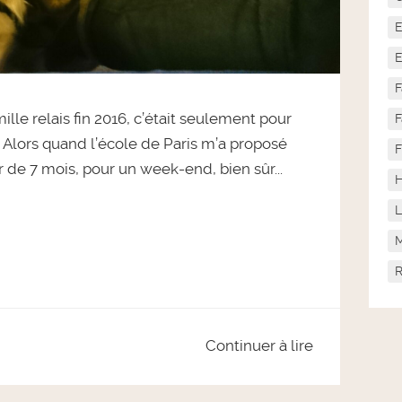
E
E
F
lle relais fin 2016, c’était seulement pour
F
lors quand l’école de Paris m’a proposé
F
er de 7 mois, pour un week-end, bien sûr...
H
L
M
Continuer à lire