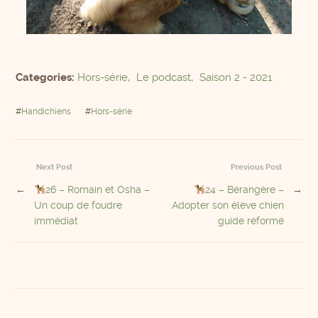
Categories:
Hors-série
,
Le podcast
,
Saison 2 - 2021
#
Handichiens
#
Hors-série
Next Post
Previous Post
←
26 – Romain et Osha –
24 – Bérangère –
→
Un coup de foudre
Adopter son élève chien
immédiat
guide réformé